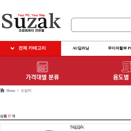
전체 카테고리
AI/딥러닝
무이자할부 P
Home >
조립PC