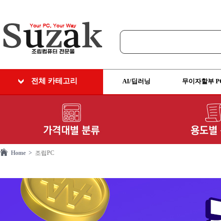
전체 카테고리
AI/딥러닝
무이자할부 P
Home >
조립PC