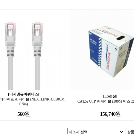
[이지넷유비쿼터스]
[LS전선]
P 다이렉트 랜케이블 (NEXTLINK-U650CM,
CAT.5e UTP 랜케이블 (300M 박스 
0.5m)
560원
156,740원