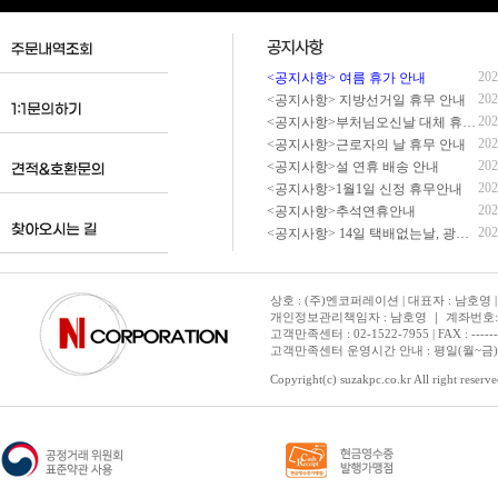
202
<공지사항> 여름 휴가 안내
202
<공지사항> 지방선거일 휴무 안내
202
<공지사항>부처님오신날 대체 휴무 안내
202
<공지사항>근로자의 날 휴무 안내
202
<공지사항>설 연휴 배송 안내
202
<공지사항>1월1일 신정 휴무안내
202
<공지사항>추석연휴안내
202
<공지사항> 14일 택배없는날, 광복절 휴무 배송 안내
상호 : (주)엔코퍼레이션 | 대표자 : 남호영 |
개인정보관리책임자 : 남호영 ｜ 계좌번호: 기업은
고객만족센터 : 02-1522-7955 | FAX : ---------- 
고객만족센터 운영시간 안내 : 평일(월~금) 1
Copyright(c) suzakpc.co.kr All right reserve