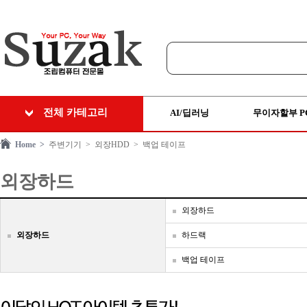
전체 카테고리
AI/딥러닝
무이자할부 P
Home >
주변기기
> 외장HDD
> 백업 테이프
외장하드
외장하드
외장하드
하드랙
백업 테이프