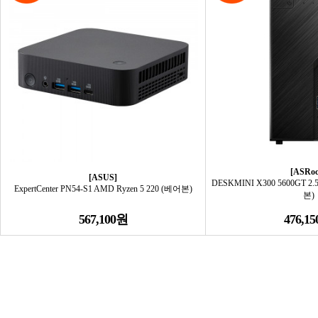
[ASRoc
[ASUS]
DESKMINI X300 5600GT 
ExpertCenter PN54-S1 AMD Ryzen 5 220 (베어본)
본)
567,100원
476,1