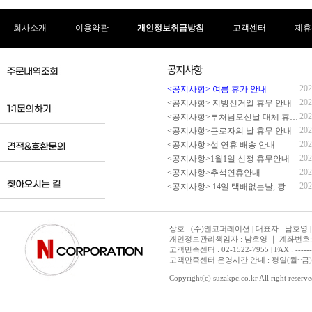
회사소개
이용약관
개인정보취급방침
고객센터
제휴
202
<공지사항> 여름 휴가 안내
202
<공지사항> 지방선거일 휴무 안내
202
<공지사항>부처님오신날 대체 휴무 안내
202
<공지사항>근로자의 날 휴무 안내
202
<공지사항>설 연휴 배송 안내
202
<공지사항>1월1일 신정 휴무안내
202
<공지사항>추석연휴안내
202
<공지사항> 14일 택배없는날, 광복절 휴무 배송 안내
상호 : (주)엔코퍼레이션 | 대표자 : 남호영 |
개인정보관리책임자 : 남호영 ｜ 계좌번호: 기업은
고객만족센터 : 02-1522-7955 | FAX : ---------- 
고객만족센터 운영시간 안내 : 평일(월~금) 1
Copyright(c) suzakpc.co.kr All right reserve