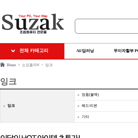
전체 카테고리
AI/딥러닝
무이자할부 P
Home >
소모품/SW
> 잉크
잉크
정품(블랙)
잉크
헤드/리본
기타