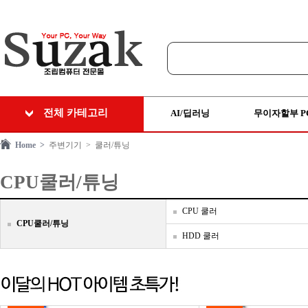
전체 카테고리
AI/딥러닝
무이자할부 P
Home >
주변기기
> 쿨러/튜닝
CPU쿨러/튜닝
CPU 쿨러
CPU쿨러/튜닝
HDD 쿨러