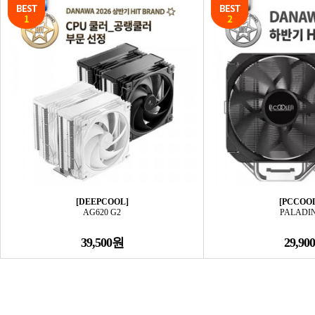
[DEEPCOOL]
[PCCOO
AG620 G2
PALADIN
39,500원
29,90