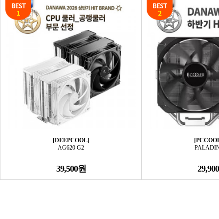
[DEEPCOOL]
[PCCOO
AG620 G2
PALADIN
39,500원
29,90