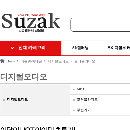
전체 카테고리
AI/딥러닝
무이자할부 P
Home >
태블릿/휴대폰
> 디지털오디오
> 포터블라디오
디지털오디오
MP3
디지털오디오
포터블라디오
주변기기