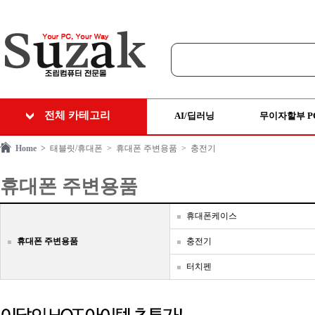
전체 카테고리
AI/딥러닝
무이자할부 P
Home >
태블릿/휴대폰
> 휴대폰 주변용품
> 충전기
휴대폰 주변용품
휴대폰케이스
휴대폰 주변용품
충전기
터치펜