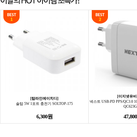
[이지넷유비
[탑라인에이치디]
넥스트 USB-PD PPS/QC3.0 
솔탑 5W 1포트 충전기 SOLTOP-175
QC623
6,300원
47,80