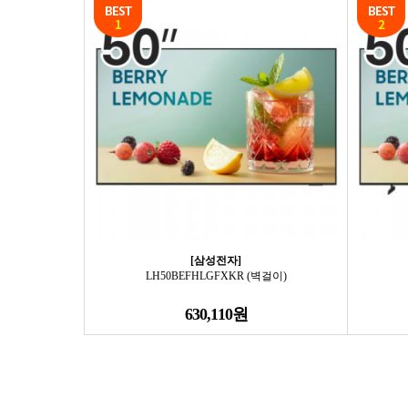
[삼성전자]
LH50BEFHLGFXKR (벽걸이)
630,110원