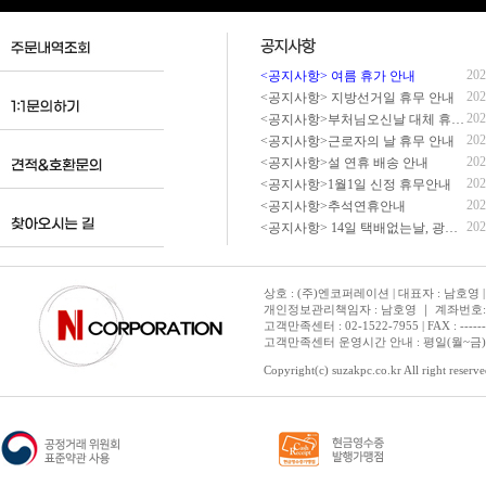
202
<공지사항> 여름 휴가 안내
202
<공지사항> 지방선거일 휴무 안내
202
<공지사항>부처님오신날 대체 휴무 안내
202
<공지사항>근로자의 날 휴무 안내
202
<공지사항>설 연휴 배송 안내
202
<공지사항>1월1일 신정 휴무안내
202
<공지사항>추석연휴안내
202
<공지사항> 14일 택배없는날, 광복절 휴무 배송 안내
상호 : (주)엔코퍼레이션 | 대표자 : 남호영 |
개인정보관리책임자 : 남호영 ｜ 계좌번호: 기업은
고객만족센터 : 02-1522-7955 | FAX : ---------- 
고객만족센터 운영시간 안내 : 평일(월~금) 1
Copyright(c) suzakpc.co.kr All right reserve