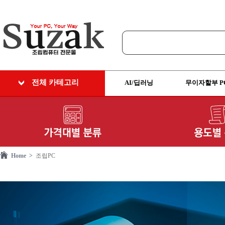
전체 카테고리
AI/딥러닝
무이자할부 P
Home >
조립PC