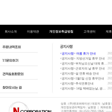
회사소개
이용약관
개인정보취급방침
고객센터
제휴
202
<공지사항> 여름 휴가 안내
202
<공지사항> 지방선거일 휴무 안내
202
<공지사항>부처님오신날 대체 휴무 안내
202
<공지사항>근로자의 날 휴무 안내
202
<공지사항>설 연휴 배송 안내
202
<공지사항>1월1일 신정 휴무안내
202
<공지사항>추석연휴안내
202
<공지사항> 14일 택배없는날, 광복절 휴무 배송 안내
상호 : (주)엔코퍼레이션 | 대표자 : 남호영 |
개인정보관리책임자 : 남호영 ｜ 계좌번호: 기업은
고객만족센터 : 02-1522-7955 | FAX : ---------- 