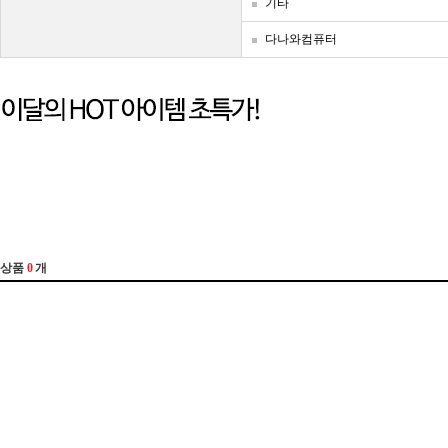
기타
다나와컴퓨터