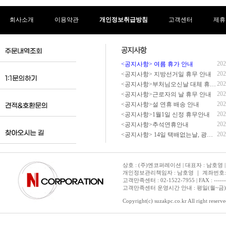
회사소개
이용약관
개인정보취급방침
고객센터
제휴
202
<공지사항> 여름 휴가 안내
202
<공지사항> 지방선거일 휴무 안내
202
<공지사항>부처님오신날 대체 휴무 안내
202
<공지사항>근로자의 날 휴무 안내
202
<공지사항>설 연휴 배송 안내
202
<공지사항>1월1일 신정 휴무안내
202
<공지사항>추석연휴안내
202
<공지사항> 14일 택배없는날, 광복절 휴무 배송 안내
상호 : (주)엔코퍼레이션 | 대표자 : 남호영 |
개인정보관리책임자 : 남호영 ｜ 계좌번호: 기업은
고객만족센터 : 02-1522-7955 | FAX : ---------- 
고객만족센터 운영시간 안내 : 평일(월~금) 1
Copyright(c) suzakpc.co.kr All right reserve