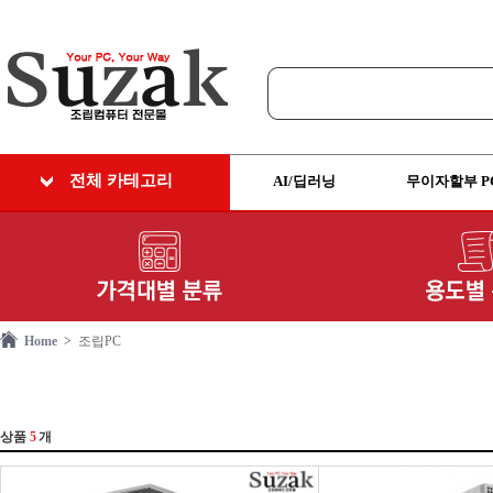
전체 카테고리
AI/딥러닝
무이자할부 P
Home >
조립PC