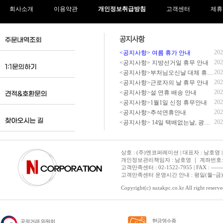
회사소개
이용약관
개인정보취급방침
고객센터
제휴
202
<공지사항> 여름 휴가 안내
202
<공지사항> 지방선거일 휴무 안내
202
<공지사항>부처님오신날 대체 휴무 안내
202
<공지사항>근로자의 날 휴무 안내
202
<공지사항>설 연휴 배송 안내
202
<공지사항>1월1일 신정 휴무안내
202
<공지사항>추석연휴안내
202
<공지사항> 14일 택배없는날, 광복절 휴무 배송 안내
상호 : (주)엔코퍼레이션 | 대표자 : 남호영 |
개인정보관리책임자 : 남호영 ｜ 계좌번호: 기업은
고객만족센터 : 02-1522-7955 | FAX : ---------- 
고객만족센터 운영시간 안내 : 평일(월~금) 1
Copyright(c) suzakpc.co.kr All right reserve