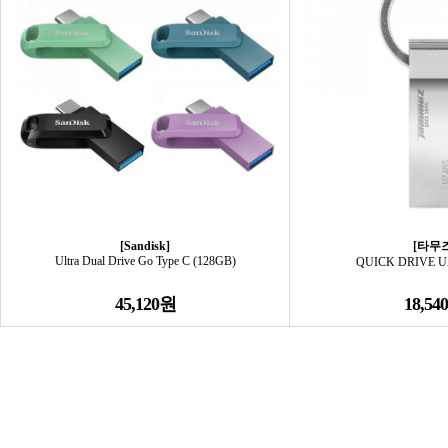
[Sandisk]
[타무즈
Ultra Dual Drive Go Type C (128GB)
QUICK DRIVE UZ
45,120원
18,54