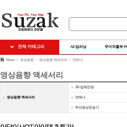
전체 카테고리
AI/딥러닝
무이자할부 P
Home >
영상음향
> 영상음향 액세서리
> 안테나
영상음향 액세서리
3D 입체안경
영상음향 액세서리
안테나
무선영상전송기