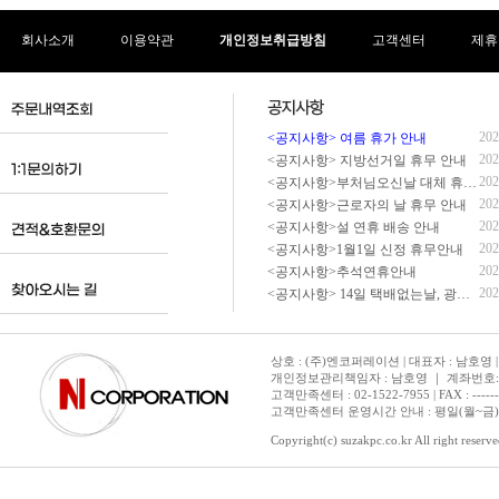
회사소개
이용약관
개인정보취급방침
고객센터
제휴
202
<공지사항> 여름 휴가 안내
202
<공지사항> 지방선거일 휴무 안내
202
<공지사항>부처님오신날 대체 휴무 안내
202
<공지사항>근로자의 날 휴무 안내
202
<공지사항>설 연휴 배송 안내
202
<공지사항>1월1일 신정 휴무안내
202
<공지사항>추석연휴안내
202
<공지사항> 14일 택배없는날, 광복절 휴무 배송 안내
상호 : (주)엔코퍼레이션 | 대표자 : 남호영 |
개인정보관리책임자 : 남호영 ｜ 계좌번호: 기업은
고객만족센터 : 02-1522-7955 | FAX : ---------- 
고객만족센터 운영시간 안내 : 평일(월~금) 1
Copyright(c) suzakpc.co.kr All right reserve