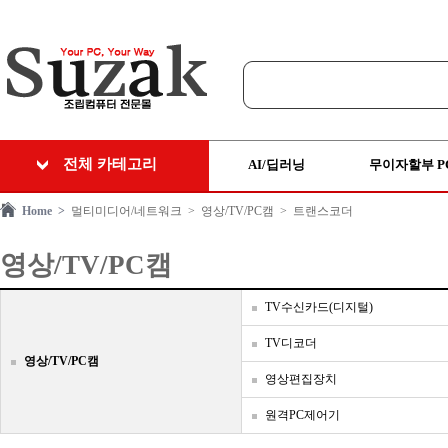
전체 카테고리
AI/딥러닝
무이자할부 P
Home >
멀티미디어/네트워크
> 영상/TV/PC캠
> 트랜스코더
영상/TV/PC캠
TV수신카드(디지털)
TV디코더
영상/TV/PC캠
영상편집장치
원격PC제어기