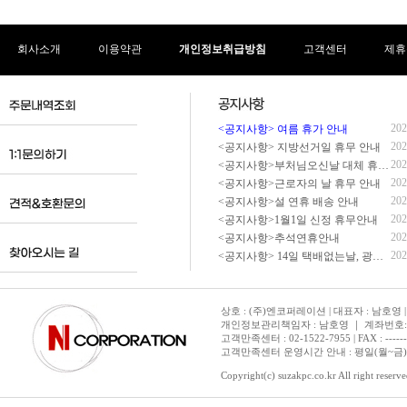
회사소개
이용약관
개인정보취급방침
고객센터
제휴
202
<공지사항> 여름 휴가 안내
202
<공지사항> 지방선거일 휴무 안내
202
<공지사항>부처님오신날 대체 휴무 안내
202
<공지사항>근로자의 날 휴무 안내
202
<공지사항>설 연휴 배송 안내
202
<공지사항>1월1일 신정 휴무안내
202
<공지사항>추석연휴안내
202
<공지사항> 14일 택배없는날, 광복절 휴무 배송 안내
상호 : (주)엔코퍼레이션 | 대표자 : 남호영 |
개인정보관리책임자 : 남호영 ｜ 계좌번호: 기업은
고객만족센터 : 02-1522-7955 | FAX : ---------- 
고객만족센터 운영시간 안내 : 평일(월~금) 1
Copyright(c) suzakpc.co.kr All right reserve